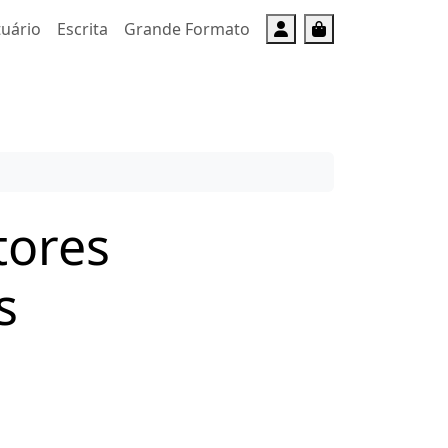
Account
Cart
tuário
Escrita
Grande Formato
tores
s