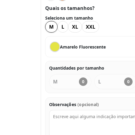
Quais os tamanhos?
Seleciona um tamanho
M
L
XL
XXL
Amarelo Fluorescente
Quantidades por tamanho
M
L
0
0
Observações
(opcional)