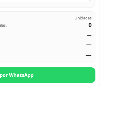
Unidades
0
las.
—
—
—
por WhatsApp