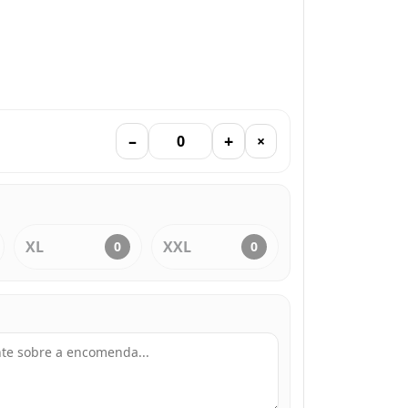
–
+
×
XL
XXL
0
0