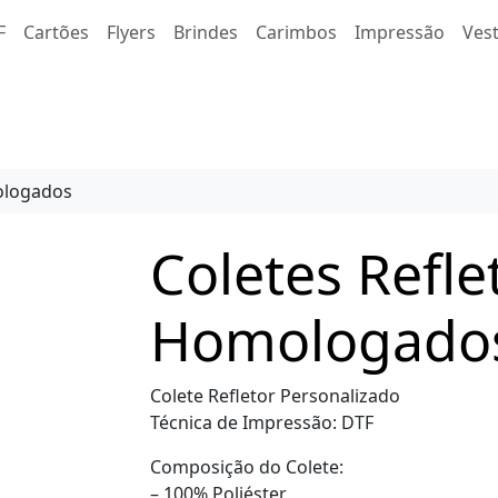
F
Cartões
Flyers
Brindes
Carimbos
Impressão
Ves
ologados
Coletes Refle
Homologado
Colete Refletor Personalizado
Técnica de Impressão: DTF
Composição do Colete:
– 100% Poliéster