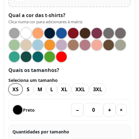
Qual a cor das t-shirts?
Clica numa cor para adicionares à matriz
Quais os tamanhos?
Seleciona um tamanho
XS
S
M
L
XL
XXL
3XL
–
+
×
Preto
Quantidades por tamanho