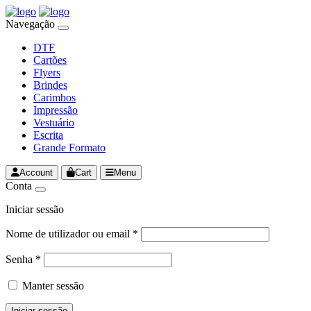
Navegação
DTF
Cartões
Flyers
Brindes
Carimbos
Impressão
Vestuário
Escrita
Grande Formato
Account
Cart
Menu
Conta
Iniciar sessão
Nome de utilizador ou email
*
Senha
*
Manter sessão
Iniciar sessão