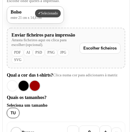
Escolhe onde queres a impressão.
Bolso
Selecionado
entre 21 cm x 14,8 cm
Enviar ficheiros para impressão
Arrasta ficheiros aqui ou clica para
escolher (opcional).
Escolher ficheiros
PDF
AI
PSD
PNG
JPG
SVG
Qual a cor das t-shirts?
Clica numa cor para adicionares à matriz
Quais os tamanhos?
Seleciona um tamanho
TU
–
+