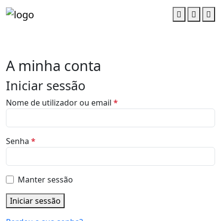
Account
Cart
M
A minha conta
Iniciar sessão
O
Nome de utilizador ou email
*
b
r
i
O
Senha
*
g
b
a
r
t
i
Manter sessão
ó
g
r
a
Iniciar sessão
i
t
o