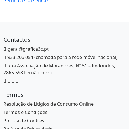
Perdeu a sua senha?
ó
r
i
o
Contactos
geral@grafica3c.pt
933 206 054 (chamada para a rede móvel nacional)
Rua Associação de Moradores, Nº 51 – Redondos,
2865-598 Fernão Ferro
Termos
Resolução de Litígios de Consumo Online
Termos e Condições
Política de Cookies