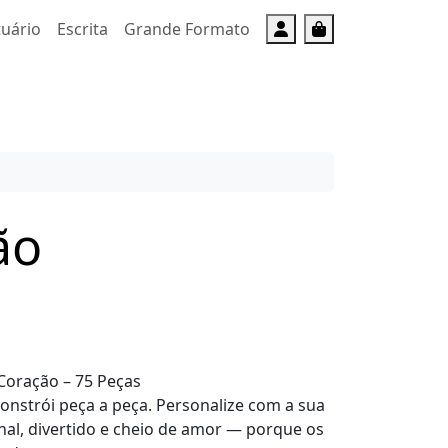
Account
Cart
tuário
Escrita
Grande Formato
ão
Coração – 75 Peças
nstrói peça a peça. Personalize com a sua
inal, divertido e cheio de amor — porque os