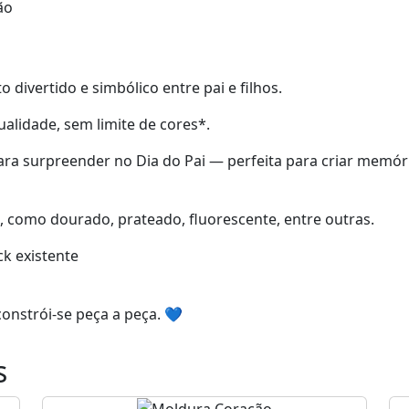
ão
divertido e simbólico entre pai e filhos.
alidade, sem limite de cores*.
para surpreender no Dia do Pai — perfeita para criar memó
s, como dourado, prateado, fluorescente, entre outras.
ck existente
onstrói-se peça a peça. 💙
s