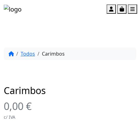
Account
Cart
M
Todos
Carimbos
Carimbos
0,00
€
c/ IVA