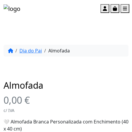
Account
Cart
M
Dia do Pai
Almofada
Almofada
0,00
€
c/ IVA
🤍 Almofada Branca Personalizada com Enchimento (40
x 40 cm)